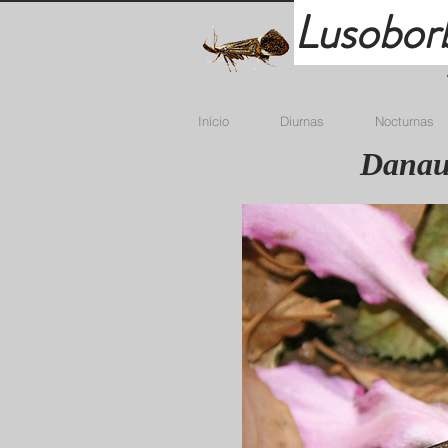
Lusobor
Início
Diurnas
Nocturnas
Danaus