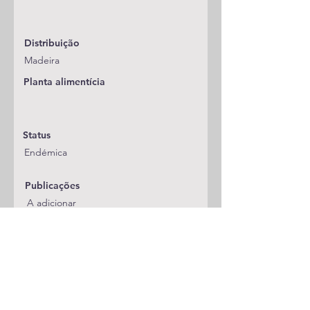
Distribuição
Madeira
Planta alimentícia
Status
Endémica
Publicações
A adicionar
Classificação
Pieridae
Notas