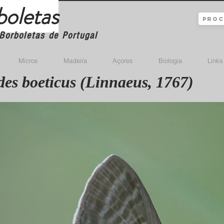
boletas
Borboletas de Portugal
Micros
Madeira
Açores
Biologia
Links
es boeticus (Linnaeus, 1767)