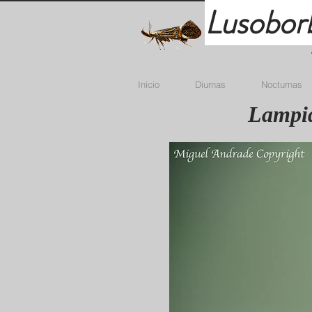
Lusobor
Início
Diurnas
Nocturnas
Lampid