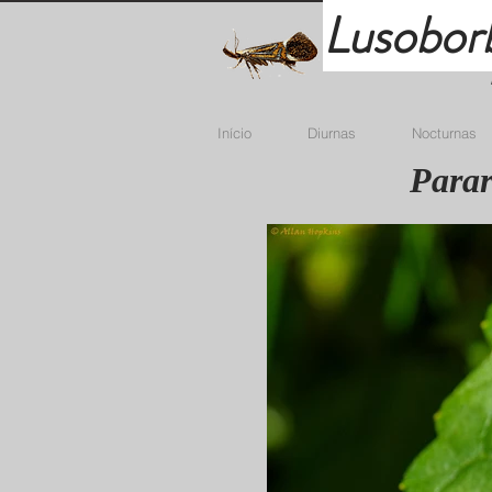
Lusobor
Início
Diurnas
Nocturnas
Parar