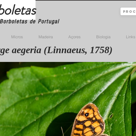
boletas
Borboletas de Portugal
Micros
Madeira
Açores
Biologia
Links
ge aegeria (Linnaeus, 1758)