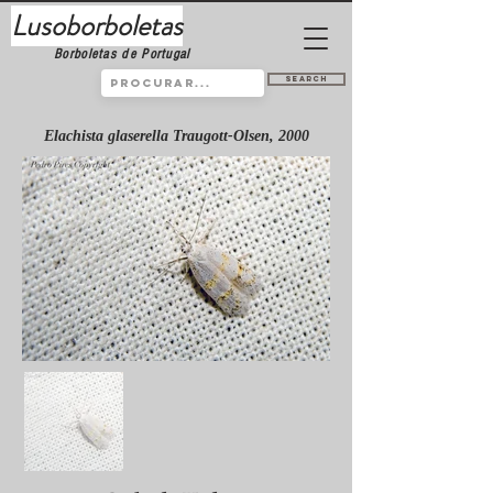
Lusoborboletas
Borboletas de Portugal
Search
Elachista glaserella Traugott-Olsen, 2000