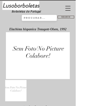
Lusoborboletas
Borboletas de Portugal
Search
Elachista hispanica Traugott-Olsen, 1992