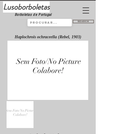
Lusoborboletas
Borboletas de Portugal
Search
Haplochrois ochraceella (Rebel, 1903)