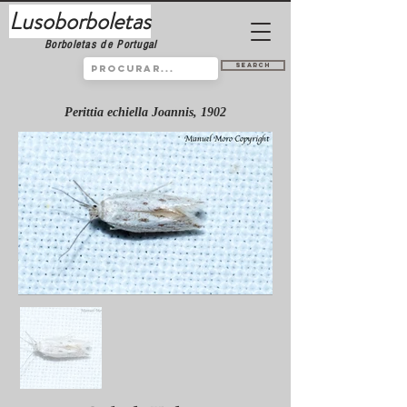
Lusoborboletas
Borboletas de Portugal
Search
Perittia echiella Joannis, 1902