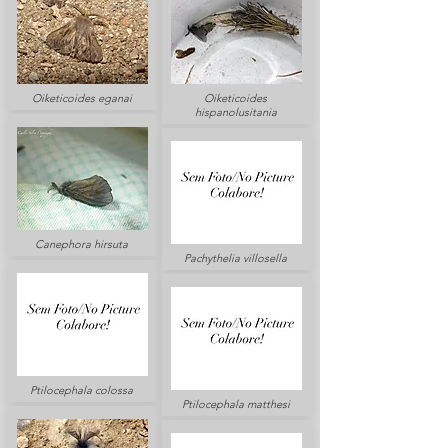
Oiketicoides eganai
Oiketicoides
hispanolusitania
Canephora hirsuta
Pachythelia villosella
Ptilocephala colossa
Ptilocephala matthesi