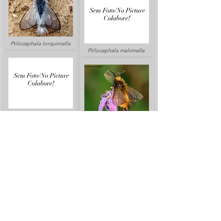
Ptilocephala lorquiniella
Ptilocephala malvinella
Ptilocephala sicheliella
Ptilocephala monteiroi
Ptilocephala moncaunella
Ptilocephala plumifera