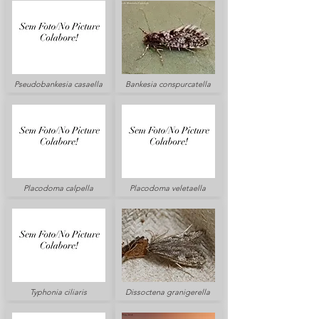
Pseudobankesia casaella
Bankesia conspurcatella
Placodoma calpella
Placodoma veletaella
Typhonia ciliaris
Dissoctena granigerella