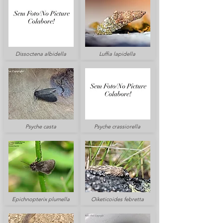
Dissoctena albidella
Luffia lapidella
Psyche casta
Psyche crassiorella
Epichnopterix plumella
Oiketicoides febretta