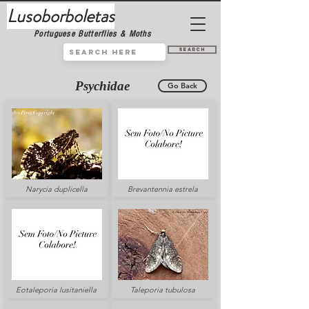
Lusoborboletas
Portuguese Butterflies & Moths
Search
Psychidae
Go Back
Narycia duplicella
Brevantennia estrela
Eotaleporia lusitaniella
Taleporia tubulosa