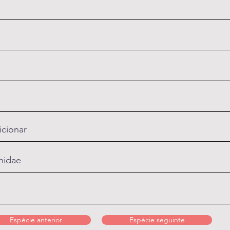
icionar
hidae
Espécie anterior
Espécie seguinte