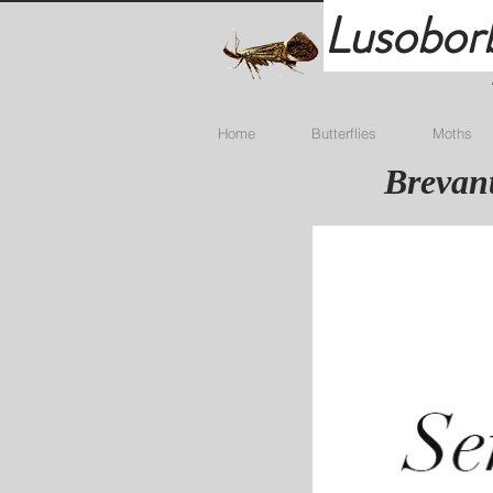
Lusobor
Home
Butterflies
Moths
Brevant