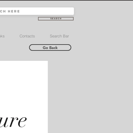
Search
nks
Contacts
Search Bar
Go Back