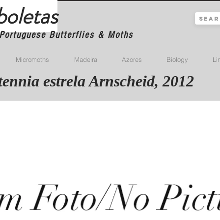
boletas
Portuguese Butterflies & Moths
Micromoths
Madeira
Azores
Biology
Li
ennia estrela Arnscheid, 2012