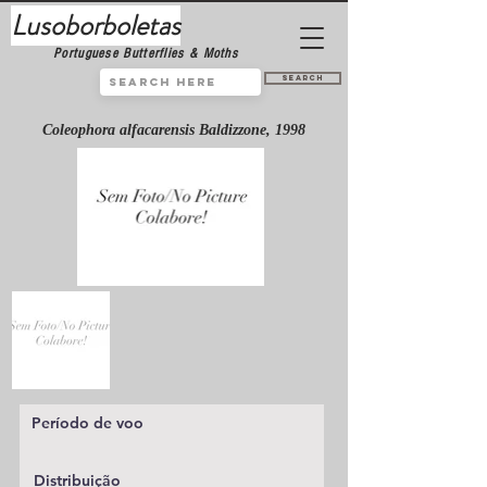
Lusoborboletas
Portuguese Butterflies & Moths
Search
Coleophora alfacarensis Baldizzone, 1998
Período de voo
Distribuição