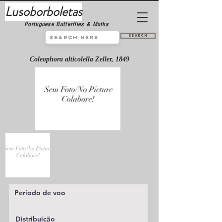
Lusoborboletas
Portuguese Butterflies & Moths
Search
Coleophora alticolella Zeller, 1849
Período de voo
Distribuição