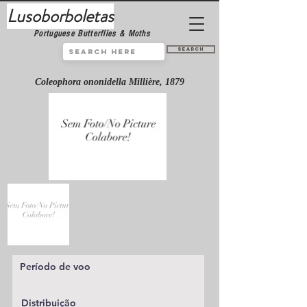
Lusoborboletas
Portuguese Butterflies & Moths
Search
Coleophora ononidella Millière, 1879
Período de voo
Distribuição