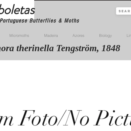
boletas
Portuguese Butterflies & Moths
Micromoths
Madeira
Azores
Biology
Li
ora therinella Tengström, 1848