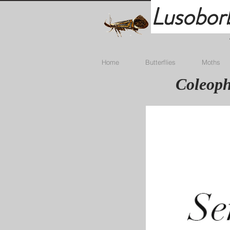
Lusobor
Home
Butterflies
Moths
Coleoph