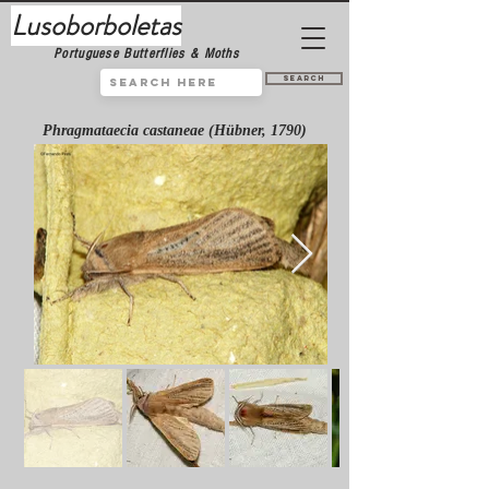
Lusoborboletas
Portuguese Butterflies & Moths
Search
Phragmataecia castaneae (Hübner, 1790)