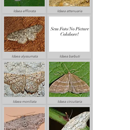
Idaea efflorata
Idaea attenuaria
Idaea alyssumata
Idaea barbuti
Idaea moniliata
Idaea circuitaria