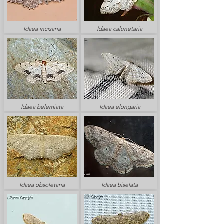
Idaea incisaria
Idaea calunetaria
Idaea belemiata
Idaea elongaria
Idaea obsoletaria
Idaea biselata