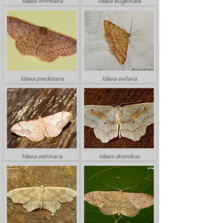
Idaea infirmaria
Idaea eugeniata
Idaea predotaria
Idaea exilaria
Idaea ostrinaria
Idaea dromikos