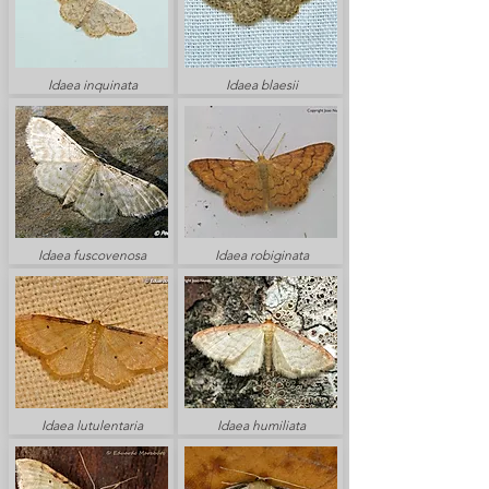
Idaea inquinata
Idaea blaesii
Idaea fuscovenosa
Idaea robiginata
Idaea lutulentaria
Idaea humiliata