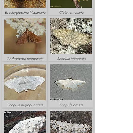
Brachyglossina hispanaria
Cleta ramosaria
Anthometra plumularia
Scopula immorata
Scopula nigropunctata
Scopula ornata