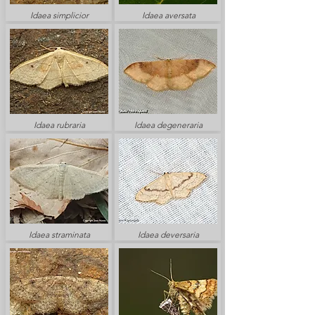
Idaea simplicior
Idaea aversata
Idaea rubraria
Idaea degeneraria
Idaea straminata
Idaea deversaria