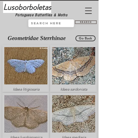
Lusoborboletas
Portuguese Butterflies & Moths
Search
Geometridae Sterrhinae
Go Back
Idaea litigiosaria
Idaea sardoniata
Idaea lusohispanica
Idaea mediaria