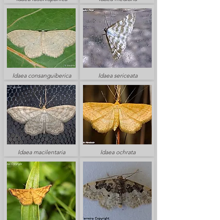
Idaea consanguiberica
Idaea sericeata
Idaea macilentaria
Idaea ochrata