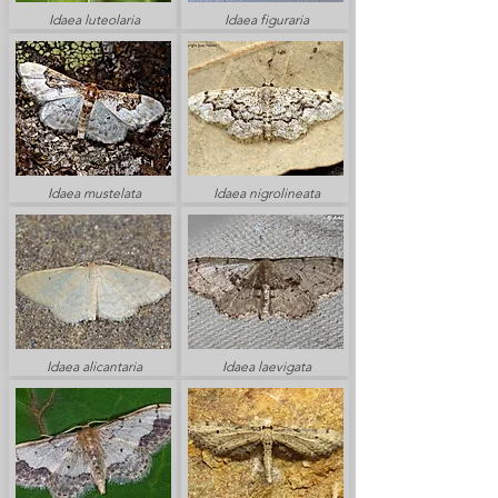
Idaea luteolaria
Idaea figuraria
Idaea mustelata
Idaea nigrolineata
Idaea alicantaria
Idaea laevigata