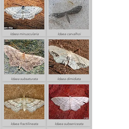
Idaea minuscularia
Idaea carvalhoi
Idaea subsaturata
Idaea dimidiata
Idaea fractilineata
Idaea subsericeata