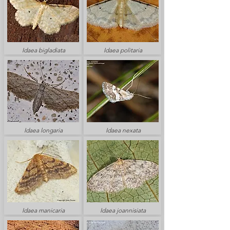
Idaea bigladiata
Idaea politaria
Idaea longaria
Idaea nexata
Idaea manicaria
Idaea joannisiata