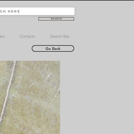
Search
nks
Contacts
Search Bar
Go Back