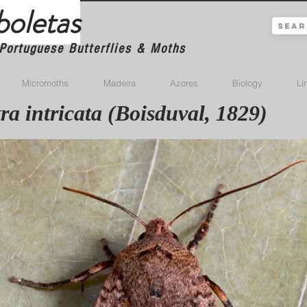
boletas
Portuguese Butterflies & Moths
Micromoths
Madeira
Azores
Biology
Li
ra intricata (Boisduval, 1829)