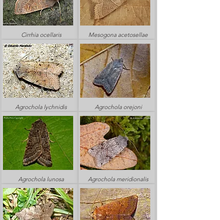
Cirrhia ocellaris
Mesogona acetosellae
Agrochola lychnidis
Agrochola orejoni
Agrochola lunosa
Agrochola meridionalis