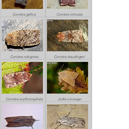
Conistra gallica
Conistra intricata
Conistra rubiginea
Conistra staudingeri
Conistra erythrocephala
Jodia croceago