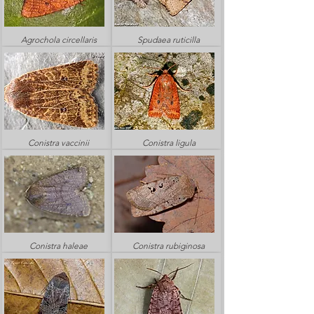
Agrochola circellaris
Spudaea ruticilla
Conistra vaccinii
Conistra ligula
Conistra haleae
Conistra rubiginosa