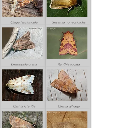
Oligia fasciuncula
Sesamia nonagrioides
Eremopola orana
Xanthia togata
Cirrhia icteritia
Cirrhia gilvago