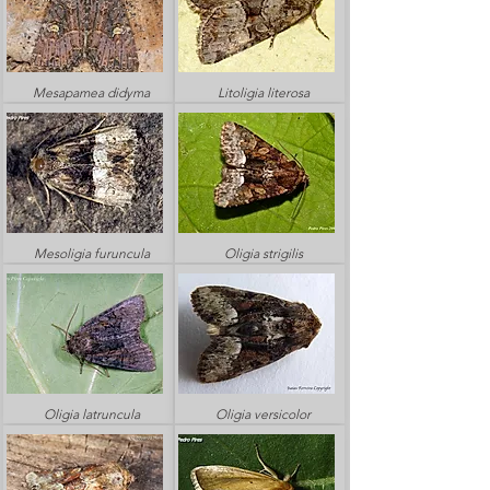
Mesapamea didyma
Litoligia literosa
Mesoligia furuncula
Oligia strigilis
Oligia latruncula
Oligia versicolor