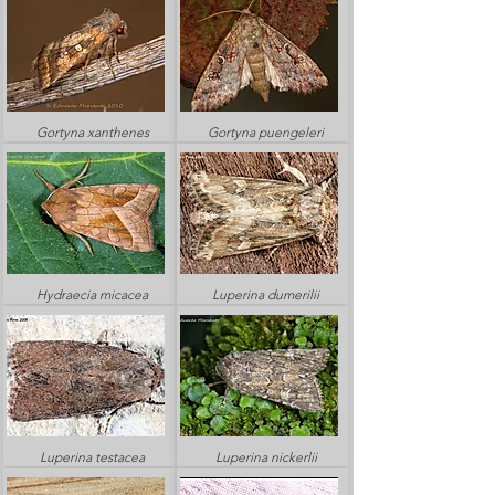
Gortyna xanthenes
Gortyna puengeleri
Hydraecia micacea
Luperina dumerilii
Luperina testacea
Luperina nickerlii