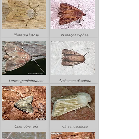
Rhizedra lutosa
Nonagria typhae
Lenisa geminipuncta
Archanara dissoluta
Coenobia rufa
Oria musculosa