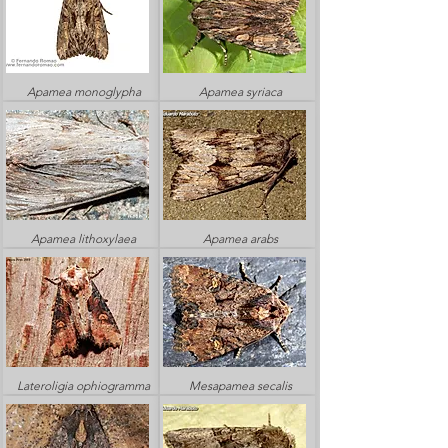
Apamea monoglypha
Apamea syriaca
Apamea lithoxylaea
Apamea arabs
Lateroligia ophiogramma
Mesapamea secalis