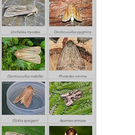
Unchelea myodea
Denticucullus pygmina
Denticucullus mabillei
Photedes minima
Globia sparganii
Apamea remissa