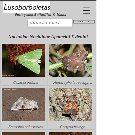
Lusoborboletas
Portuguese Butterflies & Moths
Search
Noctuidae Noctuinae Apameini Xylenini
Calamia tridens
Helotropha leucostigma
Eremobia ochroleuca
Gortyna flavago