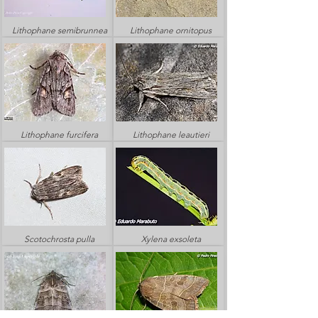
Lithophane semibrunnea
Lithophane ornitopus
Lithophane furcifera
Lithophane leautieri
Scotochrosta pulla
Xylena exsoleta