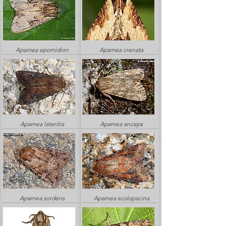
Apamea epomidion
Apamea crenata
Apamea lateritia
Apamea anceps
Apamea sordens
Apamea scolopacina