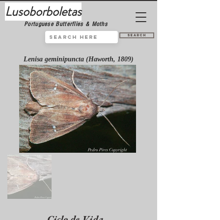
Lusoborboletas
Portuguese Butterflies & Moths
Search
Lenisa geminipuncta (Haworth, 1809)
Ciclo de Vida