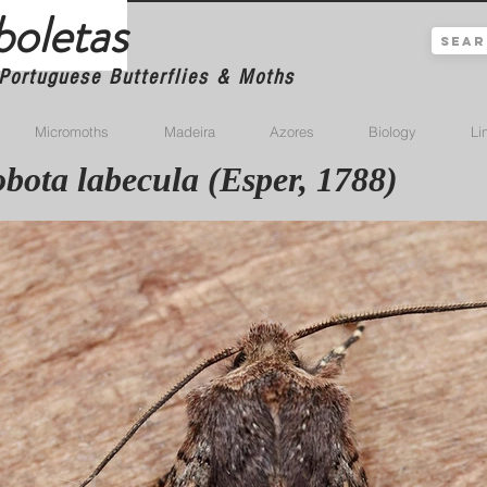
boletas
Portuguese Butterflies & Moths
Micromoths
Madeira
Azores
Biology
Li
bota labecula (Esper, 1788)