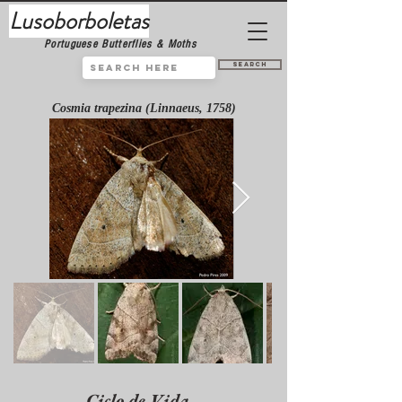
Lusoborboletas
Portuguese Butterflies & Moths
Search
Cosmia trapezina (Linnaeus, 1758)
Ciclo de Vida