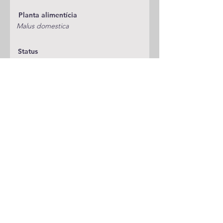
Planta alimentícia
Malus domestica
Status
Publicações
A adicionar
Classificação
Noctuidae/Noctuinae/Xylenini
Notas
Espécie anterior
Espécie seguinte