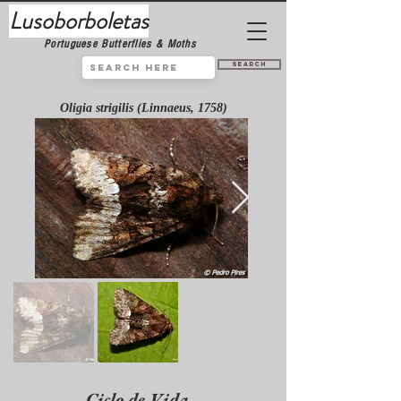
Lusoborboletas
Portuguese Butterflies & Moths
Search
Oligia strigilis (Linnaeus, 1758)
Ciclo de Vida