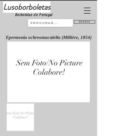
Lusoborboletas
Borboletas de Portugal
Search
Epermenia ochreomaculella (Millière, 1854)