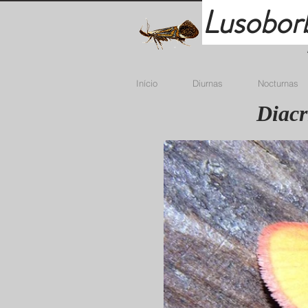
Lusobor
Início
Diurnas
Nocturnas
Diacr