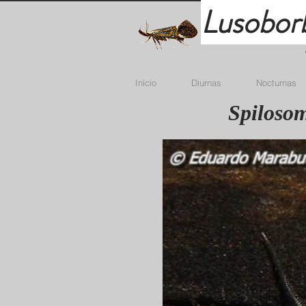
Lusobor
Início
Diurnas
Nocturnas
Spilosom