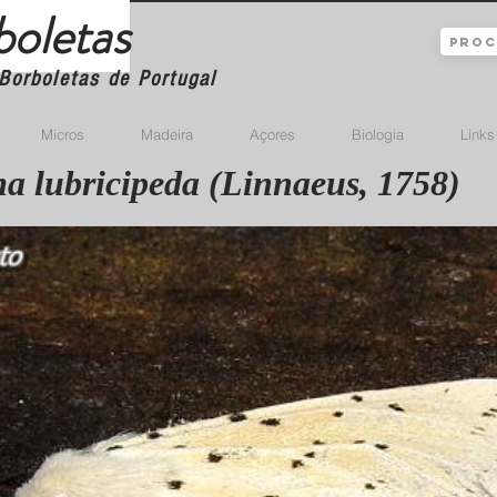
boletas
Borboletas de Portugal
Micros
Madeira
Açores
Biologia
Links
a lubricipeda (Linnaeus, 1758)