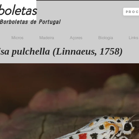
boletas
Borboletas de Portugal
Micros
Madeira
Açores
Biologia
Links
isa pulchella (Linnaeus, 1758)