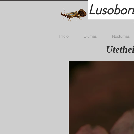
Lusobor
Início
Diurnas
Nocturnas
Utethe