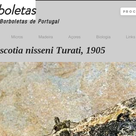
boletas
Borboletas de Portugal
Micros
Madeira
Açores
Biologia
Links
scotia nisseni Turati, 1905