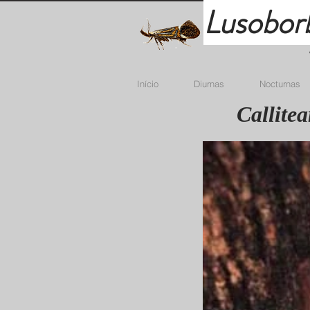
Lusobor
Início
Diurnas
Nocturnas
Callite