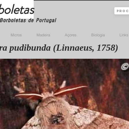
boletas
Borboletas de Portugal
Micros
Madeira
Açores
Biologia
Links
ara pudibunda (Linnaeus, 1758)