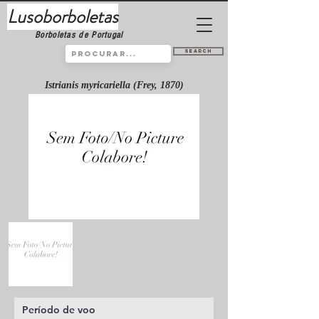
Lusoborboletas
Borboletas de Portugal
Search
Istrianis myricariella (Frey, 1870)
Período de voo