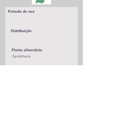
Período de voo
Distribuição
Planta alimentícia
Sardinheira
Status
Publicações
A adicionar
Classificação
Lycaenidae