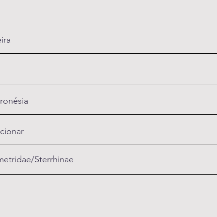
ira
ronésia
cionar
etridae/Sterrhinae