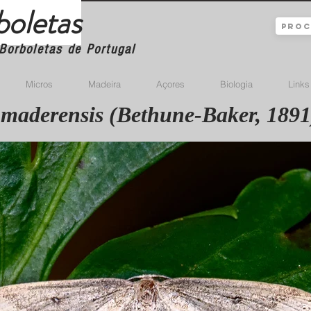
boletas
Borboletas de Portugal
Micros
Madeira
Açores
Biologia
Links
maderensis (Bethune-Baker, 1891