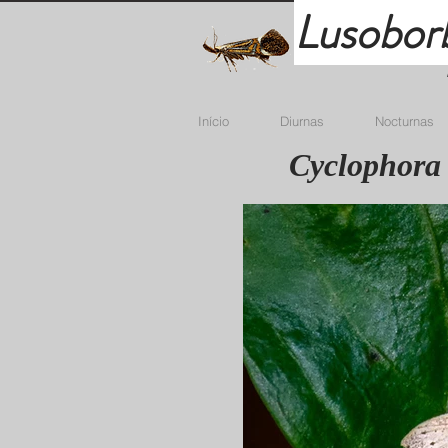
Lusobor
Início
Diurnas
Nocturnas
Cyclophora 