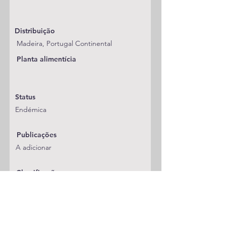
Distribuição
Madeira, Portugal Continental
Planta alimentícia
Status
Endémica
Publicações
A adicionar
Classificação
Geometridae/Larentiinae
Notas
Link para Portugal Continental: