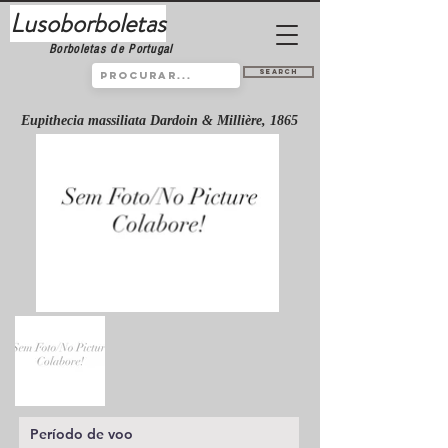
Lusoborboletas
Borboletas de Portugal
Search
Eupithecia massiliata Dardoin & Millière, 1865
Período de voo