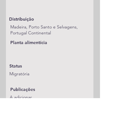
Distribuição
Madeira, Porto Santo e Selvagens,
Portugal Continental
Planta alimentícia
Status
Migratória
Publicações
A adicionar
Classificação
Sphingidae/Macroglossinae
Notas