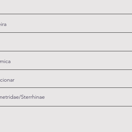
ira
mica
cionar
etridae/Sterrhinae