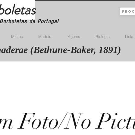
boletas
Borboletas de Portugal
Micros
Madeira
Açores
Biologia
Links
aderae (Bethune-Baker, 1891)