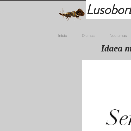
Lusobor
Início
Diurnas
Nocturnas
Idaea m