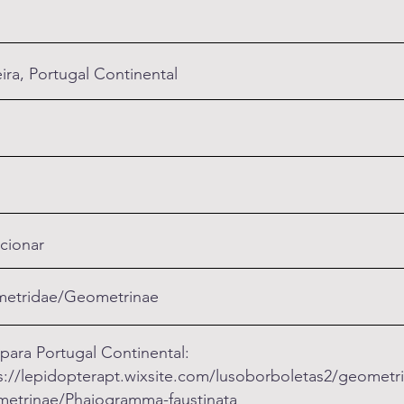
ra, Portugal Continental
cionar
etridae/Geometrinae
 para Portugal Continental:
s://lepidopterapt.wixsite.com/lusoborboletas2/geometr
etrinae/Phaiogramma-faustinata