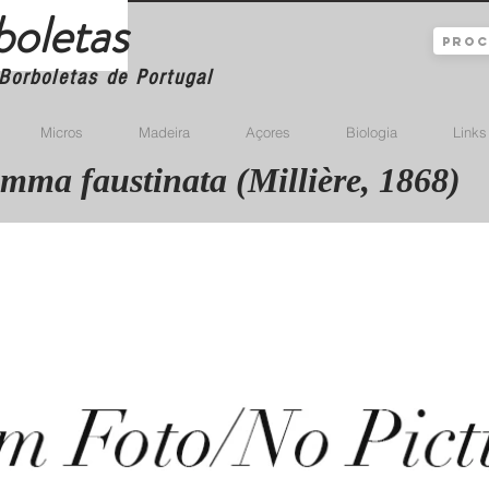
boletas
Borboletas de Portugal
Micros
Madeira
Açores
Biologia
Links
mma faustinata (Millière, 1868)