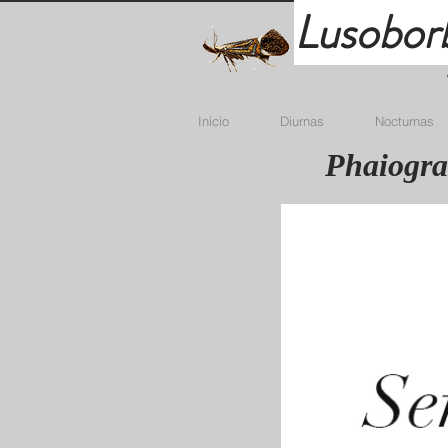
Lusobor
Início
Diurnas
Nocturnas
Phaiogra