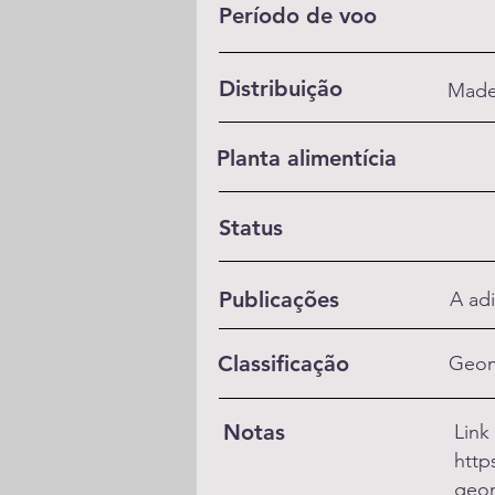
Período de voo
Distribuição
Madei
Planta alimentícia
Status
Publicações
A adi
Classificação
Geom
Notas
Link
http
geom