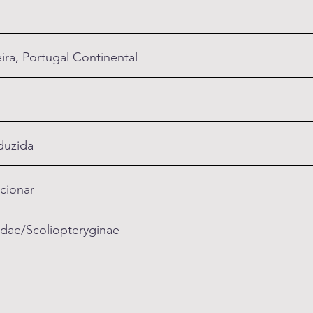
ra, Portugal Continental
duzida
cionar
idae/Scoliopteryginae