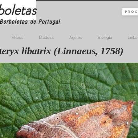
boletas
Borboletas de Portugal
Micros
Madeira
Açores
Biologia
Links
teryx libatrix (Linnaeus, 1758)