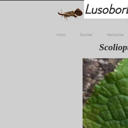
Lusobor
Início
Diurnas
Nocturnas
Scoliop