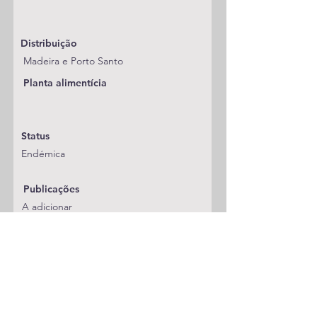
Distribuição
Madeira e Porto Santo
Planta alimentícia
Status
Endémica
Publicações
A adicionar
Classificação
Geometridae/Geometrinae
Notas