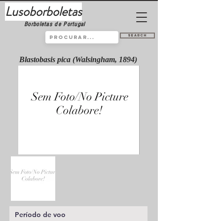
Lusoborboletas
Borboletas de Portugal
Search
Blastobasis pica (Walsingham, 1894)
Período de voo