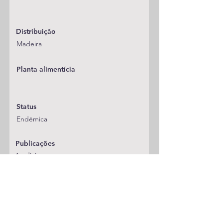
Distribuição
Madeira
Planta alimentícia
Status
Endémica
Publicações
A adicionar
Classificação
Blastobasidae
Notas