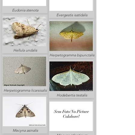
Eudonia stenota
Evergestis isatidalis
Hellula undalis
Herpetogramma bipunctalis
Herpetogramma licarsisalis
Hodebertia testalis
Mecyna asinalis