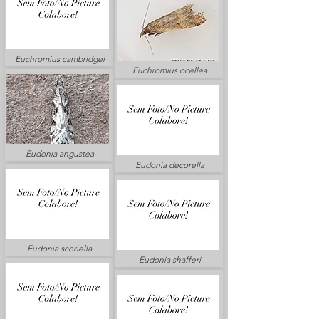
Euchromius cambridgei
Euchromius ocellea
Eudonia angustea
Eudonia decorella
Eudonia scoriella
Eudonia shafferi