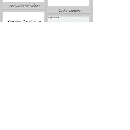
Ancylosis roscidella
Cadra cautella
Cadra figulilella
Cryptoblabes gnidiella
Ematheudes punctella
Ephestia kuehniella
Ephestia elutella
Hypsopigia costalis