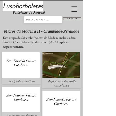
Lusoborboletas
Borboletas de Portugal
Search
Micros da Madeira II - Crambidae/Pyralidae
Este grupo das Microborboletas da Madeira inclui as duas
famílias Crambidae e Pyralidae com 33 e 19 espécies
respectivamente.
Agriphila atlanticus
Agriphila trabeatella
canariensis
Antigastra catalaunalis