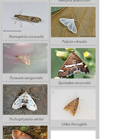
Mecyna atlanticum
Nomophila noctuella
Palpita vitrealis
Pyrausta sanguinalis
Spoladea recurvalis
Trichophysetis whitei
Udea ferrugalis