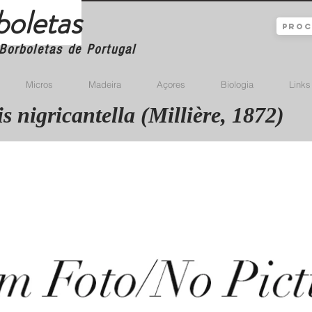
boletas
Borboletas de Portugal
Micros
Madeira
Açores
Biologia
Links
 nigricantella (Millière, 1872)