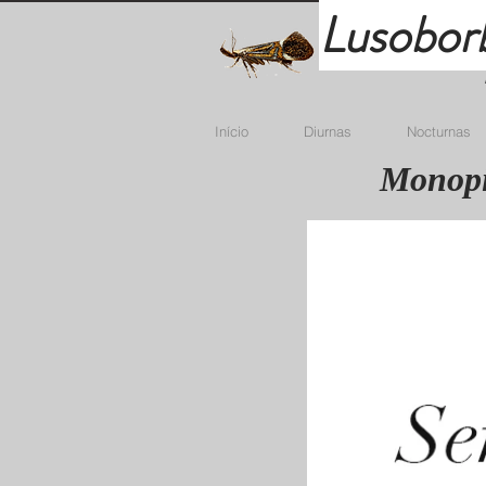
Lusobor
Início
Diurnas
Nocturnas
Monopis