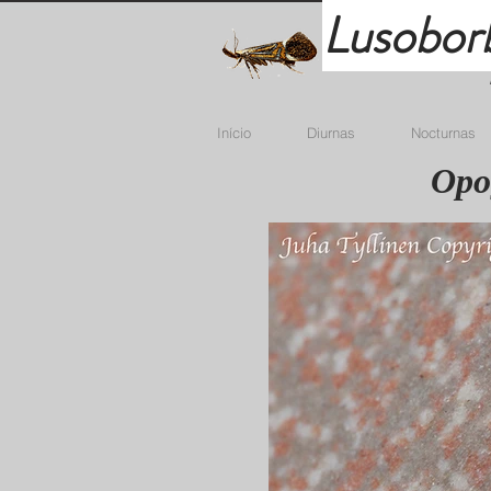
Lusobor
Início
Diurnas
Nocturnas
Opo