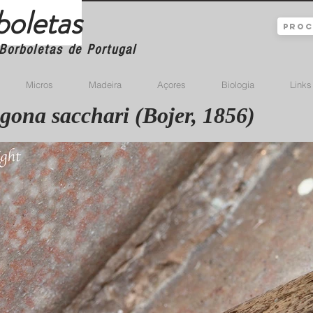
boletas
Borboletas de Portugal
Micros
Madeira
Açores
Biologia
Links
gona sacchari (Bojer, 1856)