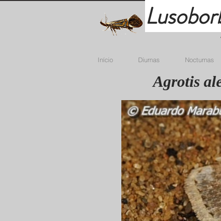
Lusobor
Início
Diurnas
Nocturnas
Agrotis a