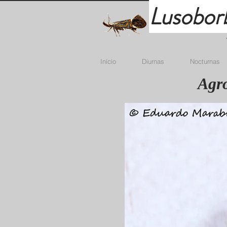
Lusobor
Início
Diurnas
Nocturnas
Agro