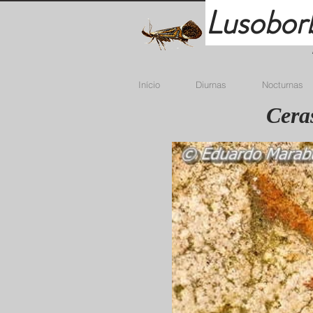
Lusobor
Início
Diurnas
Nocturnas
Ceras