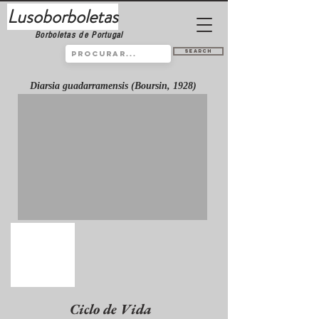
Lusoborboletas
Borboletas de Portugal
Search
Diarsia guadarramensis (Boursin, 1928)
Ciclo de Vida