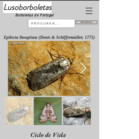
Lusoborboletas
Borboletas de Portugal
Search
Epilecta linogrisea (Denis & Schiffermüller, 1775)
Ciclo de Vida