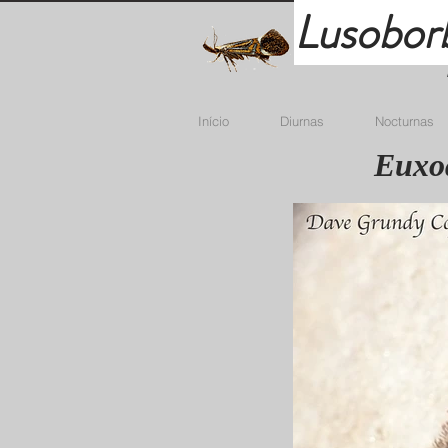
Lusobor
Início
Diurnas
Nocturnas
Euxoa