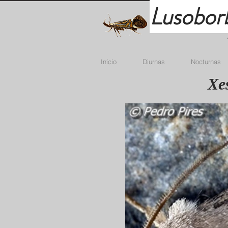
Lusobor
Início
Diurnas
Nocturnas
Xes