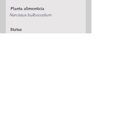
Planta alimentícia
Narcissus bulbocodium
Status
Publicações
A adicionar
Classificação
Noctuidae/Noctuinae/Xylenini
Notas
Espécie anterior
Espécie seguinte