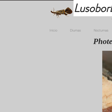
Lusobor
Início
Diurnas
Nocturnas
Phote